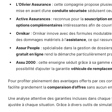
L’Olivier Assurance
: cette compagnie propose plusieu
mise en avant d’une
conduite sécurisée
séduisent ceux
Active Assurances
: reconnue pour la
souscription en
options complémentaires
intéressantes afin de couvr
Ornikar
: Ornikar innove avec des formules modulables
des dommages matériels à l’
assistance
, ce qui rassu
Assur People
: spécialisée dans la gestion de dossie
gratuit en ligne
rend la démarche particulièrement pr
Assu 2000
: cette enseigne séduit grâce à sa gamme é
possibilité d’ajouter la garantie
véhicule de remplace
Pour profiter pleinement des avantages offerts par ces com
facilite grandement la
comparaison d’offres
sans aucun en
Une analyse attentive des garanties incluses dans chaque fo
ajustée à chaque situation. Grâce à divers outils de simulat