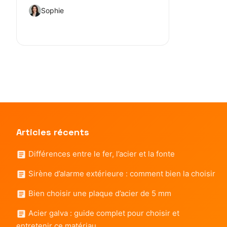
Sophie
Articles récents
Différences entre le fer, l’acier et la fonte
Sirène d’alarme extérieure : comment bien la choisir
Bien choisir une plaque d’acier de 5 mm
Acier galva : guide complet pour choisir et
entretenir ce matériau